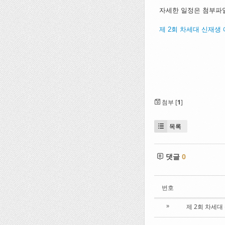
자세한 일정은 첨부파
제 2회 차세대 신재생 
첨부 [
1
]
목록
댓글
0
번호
제 2회 차세대
»