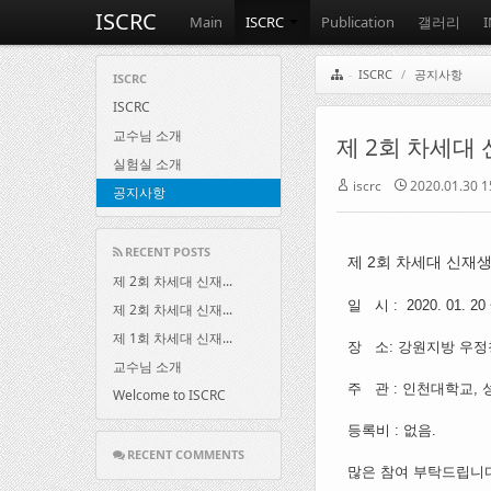
ISCRC
Main
ISCRC
Publication
갤러리
ISCRC
/
공지사항
ISCRC
ISCRC
교수님 소개
제 2회 차세대
실험실 소개
iscrc
2020.01.30 1
공지사항
RECENT POSTS
제 2회 차세대 신재
제 2회 차세대 신재...
일 시 : 2020. 01. 20 
제 2회 차세대 신재...
제 1회 차세대 신재...
장 소: 강원지방 우정청
교수님 소개
주 관 : 인천대학교,
Welcome to ISCRC
등록비 : 없음.
RECENT COMMENTS
많은 참여 부탁드립니